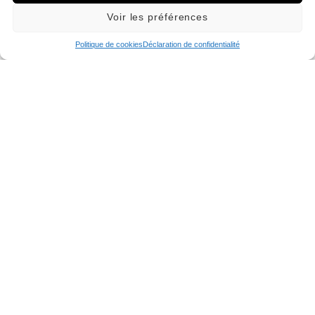
Notre méthode de Diagnostic : Sorcellerie 
Mauvais oeil - Djinn
Test Gratuit
Détectez si la Sorcellerie, le Mauvais œ
un Djinn amoureux influence votre vi
Améliorons votre expérience !