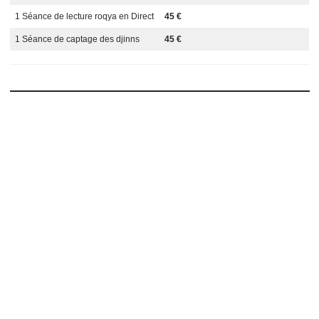
Pourquoi Choisir roqyaonline.in
Méthode exclusive
de détection et de traitement des djin
Praticien qualifiés
, expérimentés et discrets
Séances sécurisées et confidentielles
Accessibles dans le monde entier
, en ligne
Tarifs
Service
Tarif
Consultation Spirituelle via
Gratuit
e
WhatsApp
1 Séance de lecture roqya en Direct
45 €