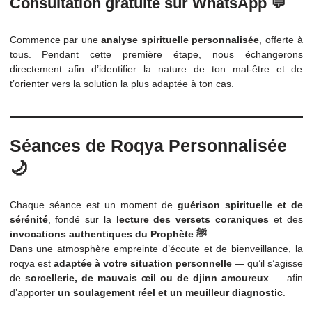
t’aidons à comprendre ce que ton âme traverse — 
bienveillance, écoute et discrétion.
Consultation gratuite sur WhatsApp 
Commence par une
analyse spirituelle personnalisée
, off
tous. Pendant cette première étape, nous échange
directement afin d’identifier la nature de ton mal-être 
t’orienter vers la solution la plus adaptée à ton cas.
Séances de Roqya Personnalisé
🌙
Chaque séance est un moment de
guérison spirituelle 