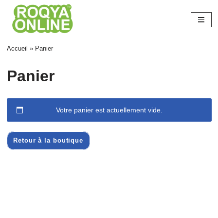
Aller
au
contenu
Accueil
»
Panier
Panier
Votre panier est actuellement vide.
Retour à la boutique