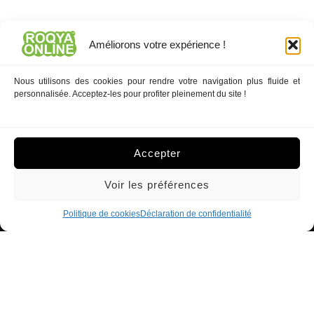
Améliorons votre expérience !
2026 -
ROQYAONLINE.INFO ©
- Tous droits réservés
Nous utilisons des cookies pour rendre votre navigation plus fluide et
-
Sitemap
personnalisée. Acceptez-les pour profiter pleinement du site !
Contact
-
Services
-
Boutique
-
Mentions légales
Accepter
Trustpilot
Voir les préférences
Notre méthode de Diagnostic : Sorcellerie -
Politique de cookies
Déclaration de confidentialité
Mauvais oeil - Djinn
Test Gratuit
Détectez si la Sorcellerie, le Mauvais