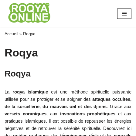
Aller
au
contenu
Accueil
»
Roqya
Roqya
Roqya
La
roqya islamique
est une méthode spirituelle puissante
utilisée pour se protéger et se soigner des
attaques occultes,
de la sorcellerie, du mauvais œil et des djinns
. Grâce aux
versets coraniques
, aux
invocations prophétiques
et aux
pratiques islamiques, il est possible de repousser les énergies
négatives et de retrouver la sérénité spirituelle. Découvrez ici
des
guides pratiques
, des
témoignages réels
et des
conseils