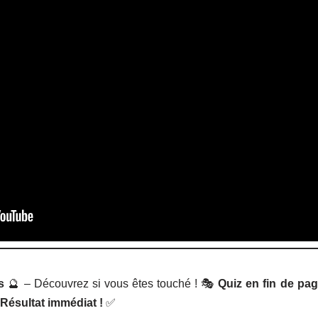
s
🔮 – Découvrez si vous êtes touché ! 🎭
Quiz en fin de pa
 Résultat immédiat !
✅