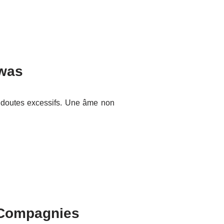
swas
 doutes excessifs. Une âme non
s Compagnies