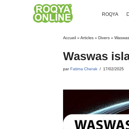
ROQYA
Aller
au
contenu
Accueil
»
Articles
»
Divers
»
Waswas 
Waswas isla
par
Fatima Cherak
17/02/2025